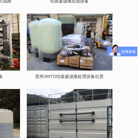
完成图
垃圾渗滤液应急设备
备
贵州300TD垃圾渗滤液处理设备出货