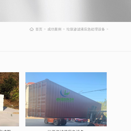
首页
成功案例
垃圾渗滤液应急处理设备