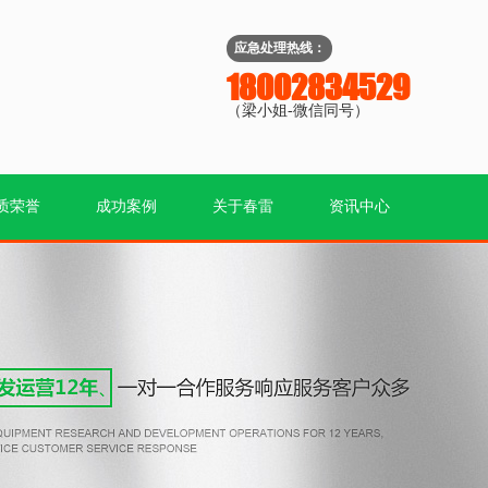
应急处理热线：
18002834529
（梁小姐-微信同号）
质荣誉
成功案例
关于春雷
资讯中心