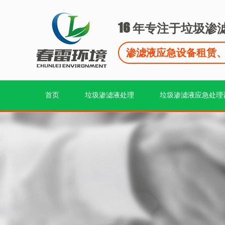
16
年专注于垃圾渗
渗滤液应急设备租赁
首页
垃圾渗滤液处理
垃圾渗滤液应急处理