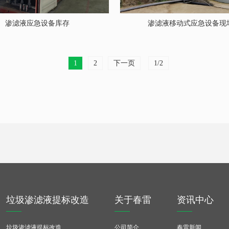
渗滤液应急设备库存
渗滤液移动式应急设备现
1
2
下一页
1/2
垃圾渗滤液提标改造
关于春雷
资讯中心
垃圾渗滤液提标改造
公司简介
春雷新闻