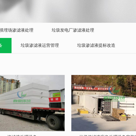
填埋场渗滤液处理
垃圾发电厂渗滤液处理
备
垃圾渗滤液运营管理
垃圾渗滤液提标改造