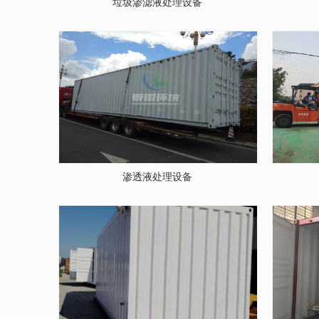
垃圾渗滤液处理设备
渗透液处理设备