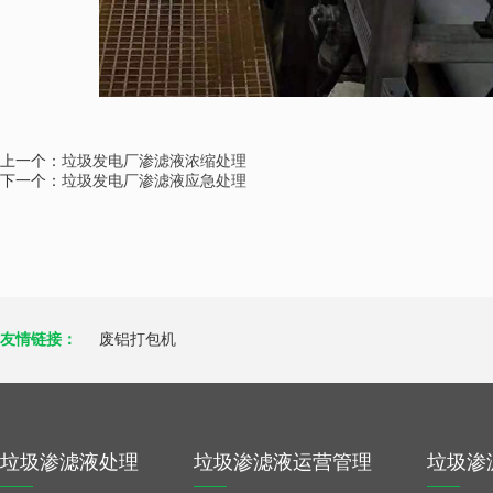
上一个：
垃圾发电厂渗滤液浓缩处理
下一个：
垃圾发电厂渗滤液应急处理
友情链接：
废铝打包机
垃圾渗滤液处理
垃圾渗滤液运营管理
垃圾渗