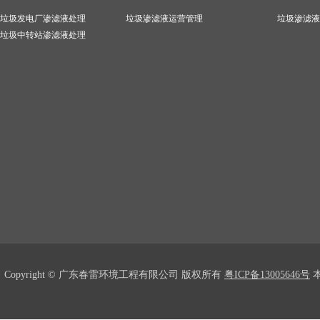
垃圾发电厂渗滤液处理
垃圾渗滤液运营管理
垃圾渗滤液
垃圾中转站渗滤液处理
Copyright © 广东春雷环境工程有限公司 版权所有
粤ICP备13005646号