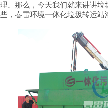
理。那么，今天我们就来讲讲垃
些，春雷环境一体化垃圾转运站