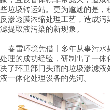
些垃圾转运站。更为尴尬的是，移
反渗透膜浓缩处理工艺，造成污
滤提取液污染的新现象。
春雷环境凭借十多年从事污水
处理的成功经验，研制出了一体
决了环卫部门头痛的垃圾渗滤液
液一体化处理设备的先河。