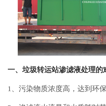
一、垃圾转运站渗滤液处理的
1、污染物质浓度高，达到环保