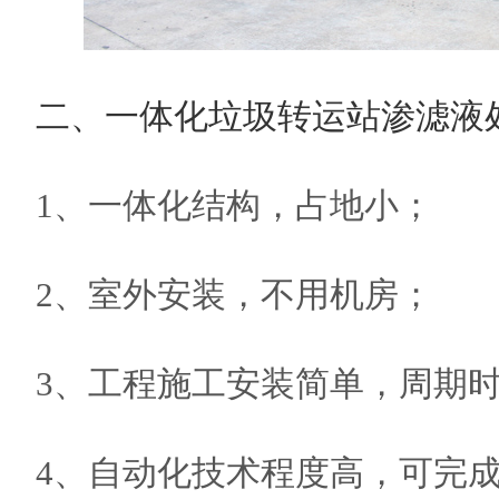
二、一体化垃圾转运站渗滤液
1、一体化结构，占地小；
2、室外安装，不用机房；
3、工程施工安装简单，周期时
4、自动化技术程度高，可完成