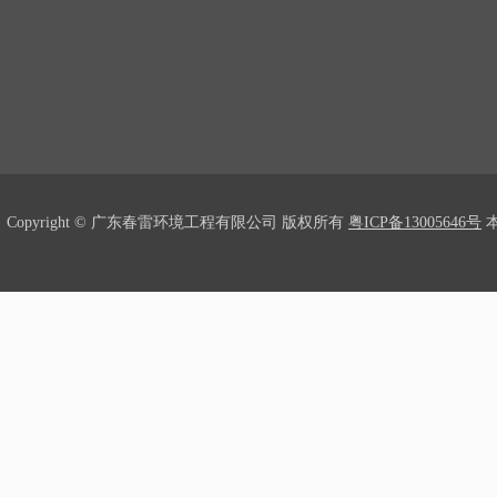
Copyright © 广东春雷环境工程有限公司 版权所有
粤ICP备13005646号