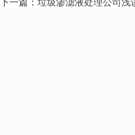
下一篇：
垃圾渗滤液处理公司浅