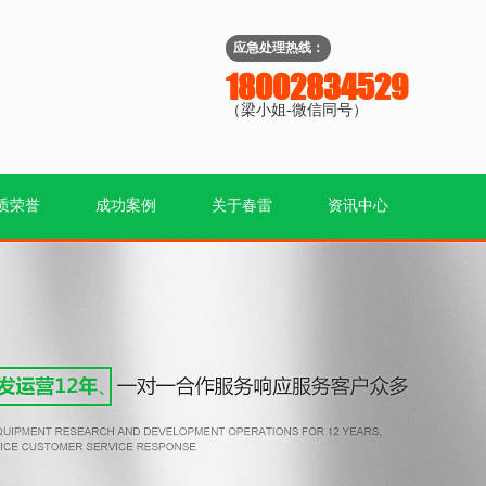
应急处理热线：
18002834529
（梁小姐-微信同号）
质荣誉
成功案例
关于春雷
资讯中心