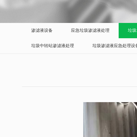
渗滤液设备
应急垃圾渗滤液处理
垃圾
垃圾中转站渗滤液处理
垃圾渗滤液应急处理设