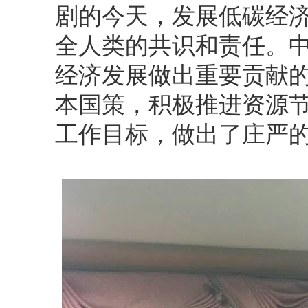
剧的今天，发展低碳经
全人类的共识和责任。
经济发展做出重要贡献
本国策，积极推进资源
工作目标，做出了庄严