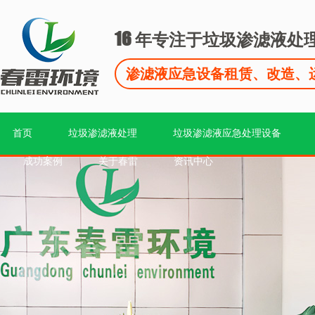
16
年专注于垃圾渗滤液处
渗滤液应急设备租赁、改造、
首页
垃圾渗滤液处理
垃圾渗滤液应急处理设备
成功案例
关于春雷
资讯中心