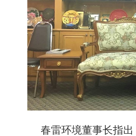
春雷环境董事长指出，