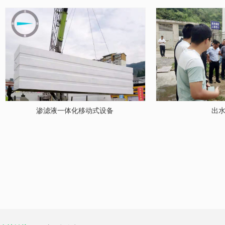
渗滤液一体化移动式设备
出