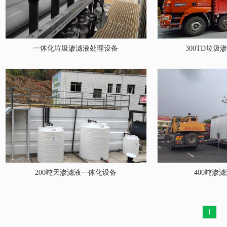
一体化垃圾渗滤液处理设备
300TD垃
200吨天渗滤液一体化设备
400吨渗
1