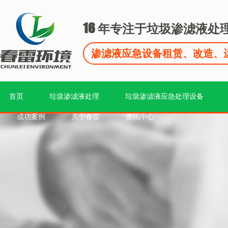
16
年专注于垃圾渗滤液处
渗滤液应急设备租赁、改造、
首页
垃圾渗滤液处理
垃圾渗滤液应急处理设备
成功案例
关于春雷
资讯中心