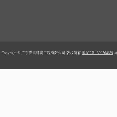
Copyright © 广东春雷环境工程有限公司 版权所有
粤ICP备13005646号