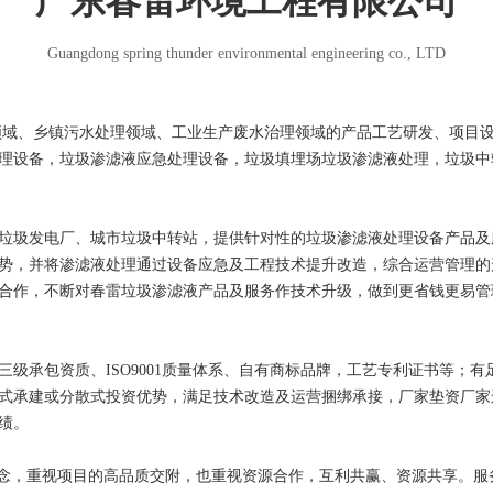
广东春雷环
境工程有限公司
Guangdong spring thunder environmental engineering co., LTD
处理领域、乡镇污水处理领域、工业生产废水治理领域的产品工艺研发、项目
理设备，垃圾渗滤液应急处理设备，垃圾填埋场垃圾渗滤液处理，垃圾中
垃圾发电厂、城市垃圾中转站，提供针对性的垃圾渗滤液处理设备产品及
势，并将渗滤液处理通过设备应急及工程技术提升改造，综合运营管理的
合作，不断对春雷垃圾渗滤液产品及服务作技术升级，做到更省钱更易管
级承包资质、ISO9001质量体系、自有商标品牌，工艺专利证书等；
形式承建或分散式投资优势，满足技术改造及运营捆绑承接，厂家垫资厂
绩。
理念，重视项目的高品质交附，也重视资源合作，互利共赢、资源共享。